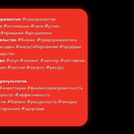
оразвитие
#саморазвитие
е #мотивация #цели #успех
#привычки #дисциплина
ельство
#бизнес #предприниматель
несидеи #масштабирование #продажи
дерство
тво
#коуч #коучинг #ментор #наставник
ция #сессия #запрос #ресурс
результатов
#инвестиции #финансоваяграмотность
ультат #эффективность
ия #баланс #ресурсность #эмоции
гармония #здоровье