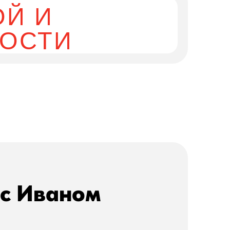
ОЙ И
НОСТИ
 с Иваном