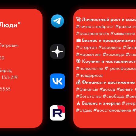
🚀 Личностный рост и сам
 Люди"
#личностныйрост #развити
#осознанность #мышление 
💼 Бизнес и предпринимат
Петрович
#стартап #своедело #биз
#маркетинг #команда #ли
00
🎯 Коучинг и наставничес
#психология #трансформа
бирск,
#поддержка
 153-219
💰 Финансы и достижение 
75555
#финансы #доход #деньги 
#богатство #свобода #рез
🧘 Баланс и энергия
#энерг
#отдых #восстановление #